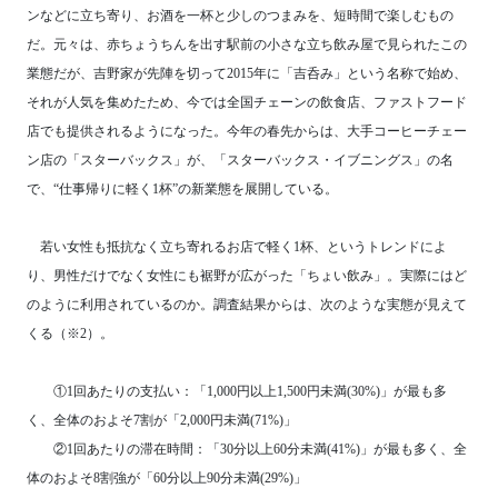
ンなどに立ち寄り、お酒を一杯と少しのつまみを、短時間で楽しむもの
だ。元々は、赤ちょうちんを出す駅前の小さな立ち飲み屋で見られたこの
業態だが、吉野家が先陣を切って2015年に「吉呑み」という名称で始め、
それが人気を集めたため、今では全国チェーンの飲食店、ファストフード
店でも提供されるようになった。今年の春先からは、大手コーヒーチェー
ン店の「スターバックス」が、「スターバックス・イブニングス」の名
で、“仕事帰りに軽く1杯”の新業態を展開している。
若い女性も抵抗なく立ち寄れるお店で軽く1杯、というトレンドによ
り、男性だけでなく女性にも裾野が広がった「ちょい飲み」。実際にはど
のように利用されているのか。調査結果からは、次のような実態が見えて
くる（※2）。
①1回あたりの支払い：「1,000円以上1,500円未満(30%)」が最も多
く、全体のおよそ7割が「2,000円未満(71%)」
②1回あたりの滞在時間：「30分以上60分未満(41%)」が最も多く、全
体のおよそ8割強が「60分以上90分未満(29%)」