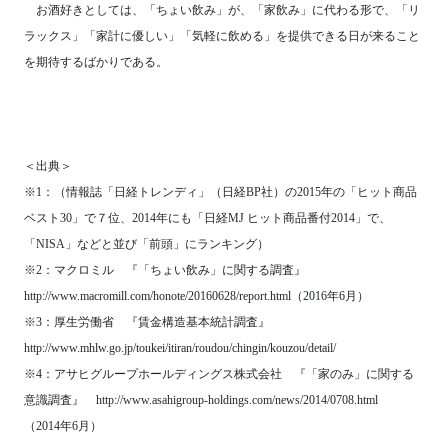
お酒好きとしては、「ちょい飲み」が、「家飲み」に代わる形で、「リ
ラックス」「家計に優しい」「気軽に飲める」を提供できる日が来ること
を期待するばかりである。
＜出典＞
※1：（情報誌「日経トレンディ」（日経BP社）の2015年の「ヒット商品
ベスト30」で７位、2014年にも「日経MJ ヒット商品番付2014」で、
「NISA」などと並び「前頭」にランキング）
※2：マクロミル 『「ちょい飲み」に関する調査』
http://www.macromill.com/honote/20160628/report.html（2016年6月）
※3：厚生労働省 『賃金構造基本統計調査』
http://www.mhlw.go.jp/toukei/itiran/roudou/chingin/kouzou/detail/
※4：アサヒグループホールディングス株式会社 『「家のみ」に関する
意識調査』 http://www.asahigroup-holdings.com/news/2014/0708.html
（2014年6月）