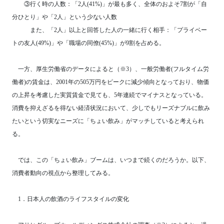
③行く時の人数：「2人(41%)」が最も多く、全体のおよそ7割が「自
分ひとり」や「2人」という少ない人数
また、「2人」以上と回答した人の一緒に行く相手：「プライベー
トの友人(49%)」や「職場の同僚(45%)」が9割を占める。
一方、厚生労働省のデータによると（※3）、一般労働者(フルタイム労
働者)の賃金は、2001年の505万円をピークに減少傾向となっており、物価
の上昇を考慮した実質賃金で見ても、5年連続でマイナスとなっている。
消費を抑えざるを得ない経済状況において、少しでもリーズナブルに飲み
たいという切実なニーズに「ちょい飲み」がマッチしていると考えられ
る。
では、この「ちょい飲み」ブームは、いつまで続くのだろうか。以下、
消費者動向の視点から整理してみる。
1．日本人の飲酒のライフスタイルの変化