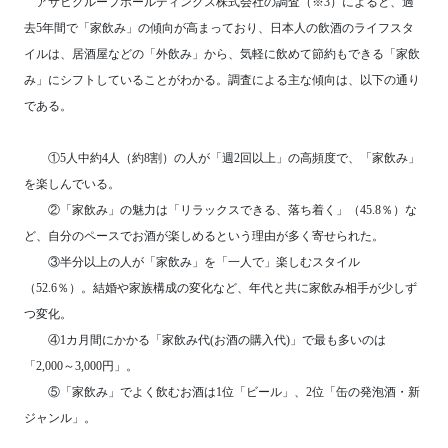
アサヒグループホールディングス株式会社の調査（※3）によると、過
去5年間で「家飲み」の傾向が高まっており、日本人の飲酒のライフスタ
イルは、居酒屋などの「外飲み」から、気軽に飲めて節約もできる「家飲
み」にシフトしていることがわかる。調査による主な傾向は、以下の通り
である。
①5人中約4人（約8割）の人が「週2回以上」の高頻度で、「家飲み」
を楽しんでいる。
②「家飲み」の魅力は「リラックスできる、落ち着く」（45.8％）な
ど、自分のペースでお酒が楽しめるという理由が多く寄せられた。
③半分以上の人が「家飲み」を「一人で」楽しむスタイル
（52.6％）。結婚や家族構成の変化など、年代と共に家飲み相手が少しず
つ変化。
④1カ月間にかかる「家飲み代(お酒の購入代)」で最も多いのは
「2,000～3,000円」。
⑤「家飲み」でよく飲むお酒は1位「ビール」、2位「缶の発泡酒・新
ジャンル」。