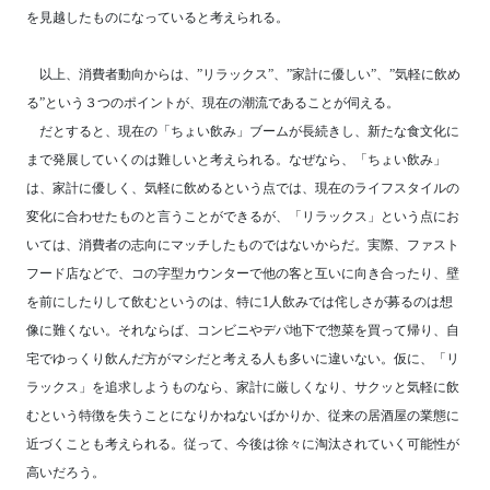
を見越したものになっていると考えられる。
以上、消費者動向からは、”リラックス”、”家計に優しい”、”気軽に飲め
る”という３つのポイントが、現在の潮流であることが伺える。
だとすると、現在の「ちょい飲み」ブームが長続きし、新たな食文化に
まで発展していくのは難しいと考えられる。なぜなら、「ちょい飲み」
は、家計に優しく、気軽に飲めるという点では、現在のライフスタイルの
変化に合わせたものと言うことができるが、「リラックス」という点にお
いては、消費者の志向にマッチしたものではないからだ。実際、ファスト
フード店などで、コの字型カウンターで他の客と互いに向き合ったり、壁
を前にしたりして飲むというのは、特に1人飲みでは侘しさが募るのは想
像に難くない。それならば、コンビニやデパ地下で惣菜を買って帰り、自
宅でゆっくり飲んだ方がマシだと考える人も多いに違いない。仮に、「リ
ラックス」を追求しようものなら、家計に厳しくなり、サクッと気軽に飲
むという特徴を失うことになりかねないばかりか、従来の居酒屋の業態に
近づくことも考えられる。従って、今後は徐々に淘汰されていく可能性が
高いだろう。