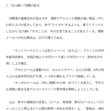
2．”ほろ酔い”消費の拡大
消費者の健康志向が強まる中、酒類でアルコール度数が低い商品（3%）
の売り上げが拡大しており、外で“ワイガヤ”するよりも、家でリラックス
しながら“ほろ酔い”することが、今の主流であることが見えてくる。酒類
メーカーの主な動向は、以下の通りである。
・サントリースピリッツは缶チューハイ「ほろよい」ブランドの2016
年販売目標を、当初計画より110万ケース多い1350万ケース（前年比10％
増）に上方修正。
・アサヒビールは度数3％の「カルピスサワー」などが好調。6月の売
り上げは前年同月比47％増。1―6月の累計もプラスで推移している。
・サッポロビールは、9月に度数3％の赤・白ワインを投入し、平日で
も気軽に飲める低アルコールワインで新市場を開拓しようとしている。
なお、昨今の酒税法の見直し（ビール、発泡酒、第3のビールという3ジ
ャンルごとに異なるビール類の税率一本化を目指す）も、「家飲み」傾向